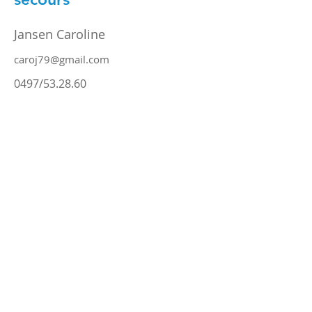
Jansen Caroline
caroj79@gmail.com
0497/53.28.60
Voir évènements
Go-Well Center Nivelles
Avenue Jean-Monnet 12
1400 Nivelles, Belgique
GSM: 0470/37.40.32
Mail:
info@go-well.be
BCE: BE
0778.713.327