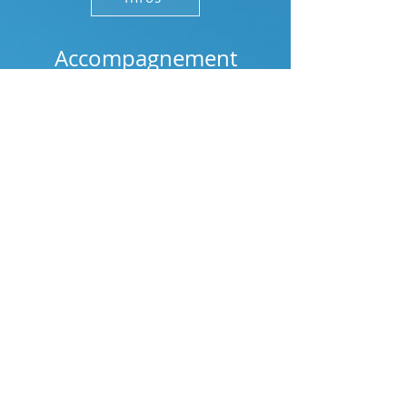
Accompagnement
holistique du féminin
Etre écoutée pleinement et revenir à
vous, pas à pas.
Infos
Sono Somatothérapie
Les vibrations ont un effet guérisseur
sur votre organisme. Combinées à
diverses techniques de massage et de
réflexologie
Infos