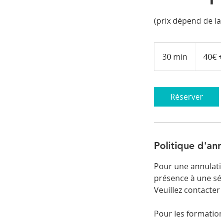
(prix dépend de la
40€
+
30 min
3
40€ 
20€
à
0
40€
m
i
Réserver
n
Politique d'an
Pour une annulati
présence à une sé
Veuillez contacter
Pour les formation