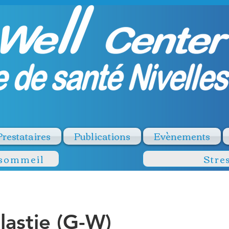
Prestataires
Publications
Evènements
 sommeil
Stre
lastie (G-W)