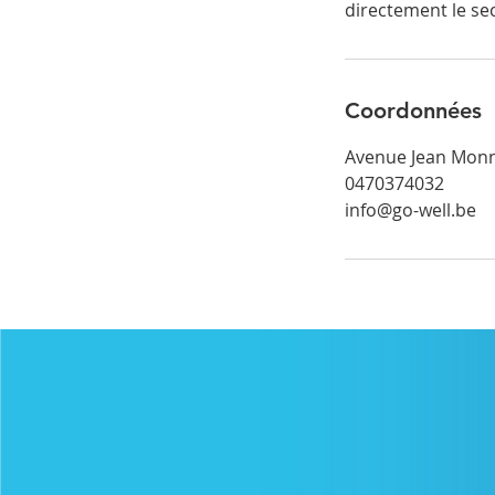
directement le se
Coordonnées
Avenue Jean Monne
0470374032
info@go-well.be