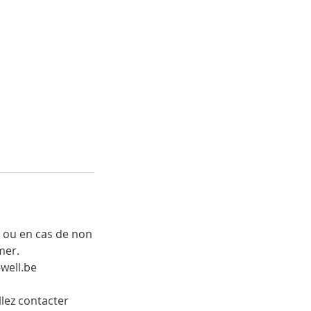
 ou en cas de non
mer.
-well.be
llez contacter