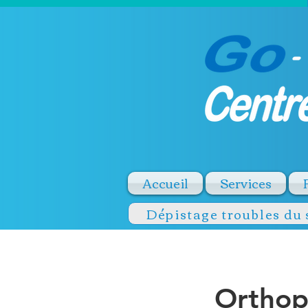
Accueil
Services
Dépistage troubles du
Orthop