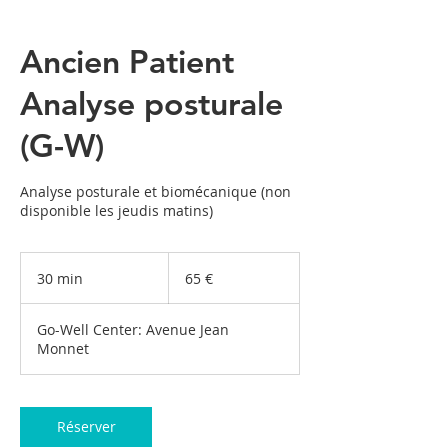
Ancien Patient
Analyse posturale
(G-W)
Analyse posturale et biomécanique (non
disponible les jeudis matins)
65
euros
30 min
3
65 €
0
m
Go-Well Center: Avenue Jean
i
Monnet
n
Réserver