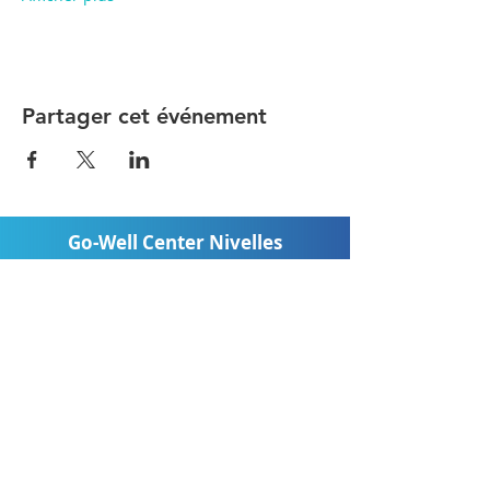
Partager cet événement
Go-Well Center Nivelles
Avenue Jean-Monnet 12
1400 Nivelles, Belgique
GSM: 0470/37.40.32
Mail:
info@go-well.be
BCE: BE
0778.713.327