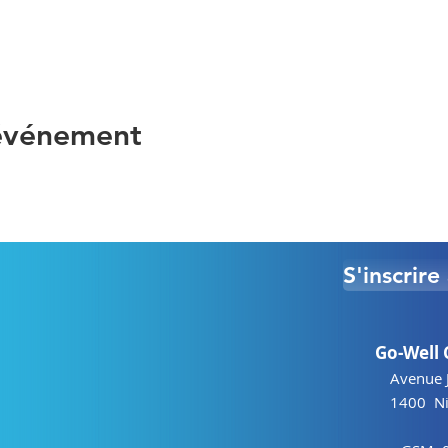
 événement
S'inscrir
Go-Well 
Avenue 
1400 Niv