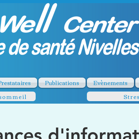
Prestataires
Publications
Evènements
 sommeil
Stre
ances d'informat