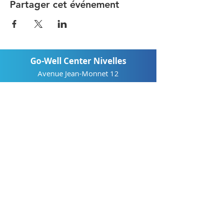
Partager cet événement
Go-Well Center Nivelles
Avenue Jean-Monnet 12
1400 Nivelles, Belgique
GSM: 0470/37.40.32
Mail:
info@go-well.be
BCE: BE
0778.713.327