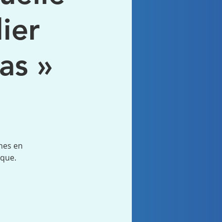
ier
as »
nes en
ique.