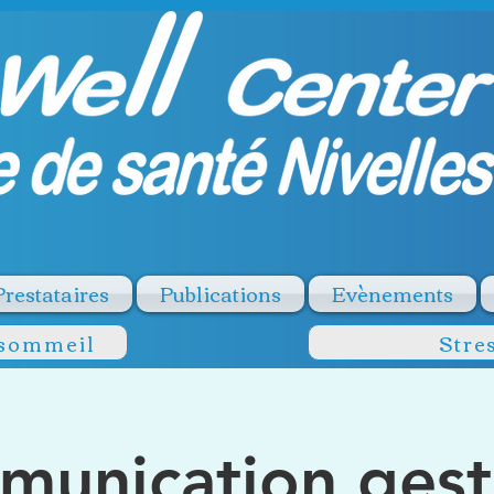
Prestataires
Publications
Evènements
 sommeil
Stre
unication gest