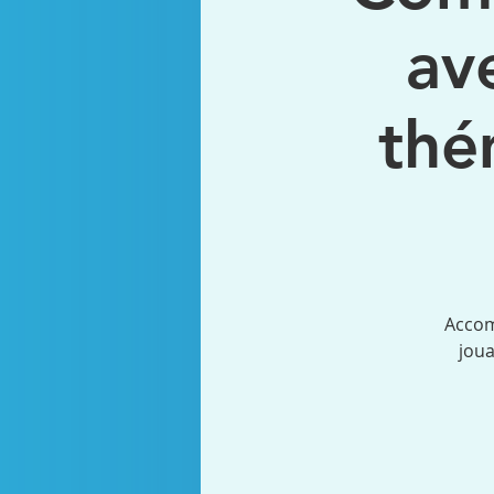
av
thé
Accom
joua