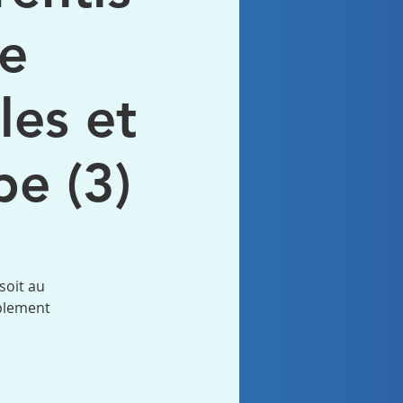
de
les et
e (3)
soit au
mplement