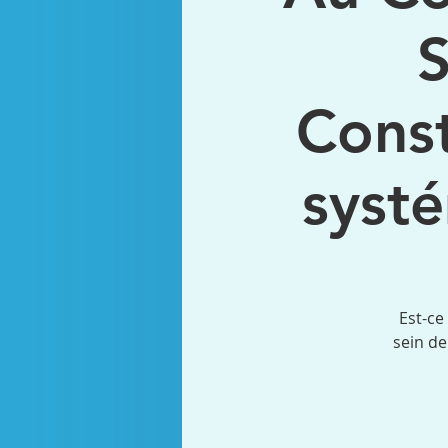
S
Const
syst
Est-ce
sein de