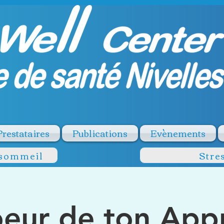
Prestataires
Publications
Evènements
 sommeil
Stre
eur de ton Appr