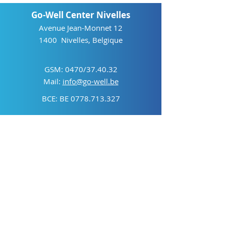
Go-Well Center Nivelles
Avenue Jean-Monnet 12
1400 Nivelles, Belgique
GSM: 0470/37.40.32
Mail:
info@go-well.be
BCE: BE
0778.713.327