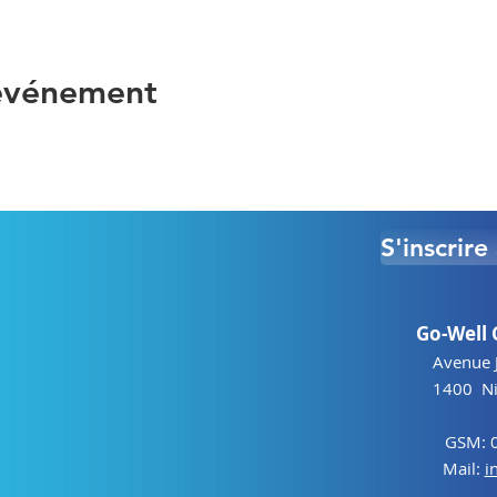
rnée découverte ?
Ouvert à toute personne qui souhaite ac
 faire du bien. A partir de 18 ans. Groupe de 5 personnes 
5 € par personne comprenant collations et boissons.
 événement
 Go-Well ou en message privé au 0496/15 82 82.
venture créative qui éveillera vos sens et illuminera v
maintenant pour retrouver votre équilibre intérieur par l
 sommeille en vous !
S'inscrir
Go-Well 
Avenue 
1400 Niv
GSM: 
Mail:
i