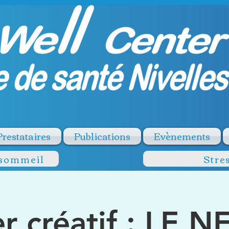
Prestataires
Publications
Evènements
 sommeil
Stre
er créatif : LE 