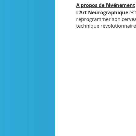
A propos de l’événement
L’Art Neurographique
est
reprogrammer son cerveau 
technique révolutionnaire 
nouvelles connexions neur
solutions harmonieuses e
Pourquoi participer ?
Si vous souhaitez découvri
dessiner, cette après-midi
révélations positives…
Détails pratiques
Où ?
Chez GO-Well Center,
Qui suis-je ?
Joëlle Rousse
surtout passionnée par la