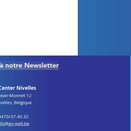
quérir des techniques
maximum
otre chemin intérieur…
e dessin et libérer le
e à notre Newsletter
Center Nivelles
Jean-Monnet 12
elles, Belgique
0470/37.40.32
nfo@go-well.be