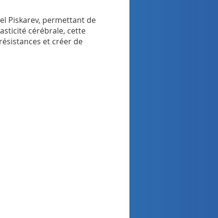
el Piskarev, permettant de
sticité cérébrale, cette
résistances et créer de
rces pour trouver des
ne nécessite pas de savoir
ine de surprises et de
en Art Neurographique et