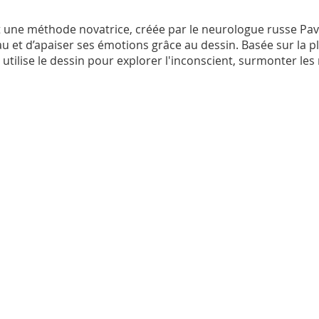
 une méthode novatrice, créée par le neurologue russe Pav
et d’apaiser ses émotions grâce au dessin. Basée sur la pla
utilise le dessin pour explorer l'inconscient, surmonter les 
onales. Le neuro-dessin permet d’associer idées et ressou
t une dissolution des problématiques.
r une technique créative et transformatrice puissante, qui 
 est faite pour vous ! Rejoignez-moi pour une expérience ple
 Avenue Jean Monnet, 12 à 1400 Nivelles
au, psychologue, coach, thérapeute, formatrice, certifiée 
 compréhension de l’être humain.