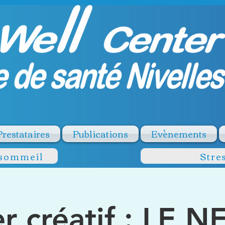
Prestataires
Publications
Evènements
 sommeil
Stre
er créatif : LE 