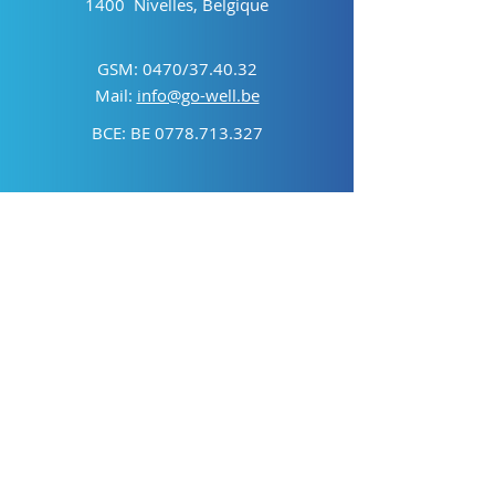
1400 Nivelles, Belgique
GSM: 0470/37.40.32
Mail:
info@go-well.be
BCE: BE
0778.713.327