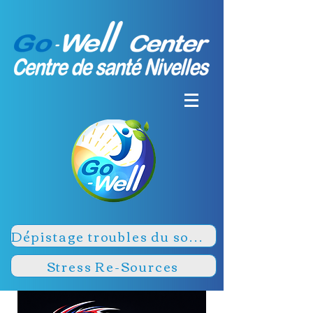
Dépistage troubles du sommeil
Stress Re-Sources