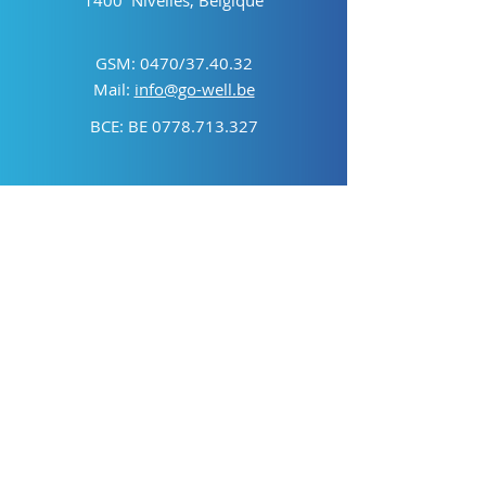
1400 Nivelles, Belgique
GSM: 0470/37.40.32
Mail:
info@go-well.be
BCE: BE
0778.713.327