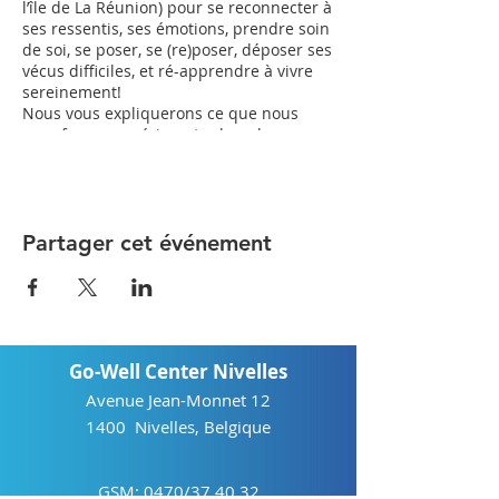
l’île de La Réunion) pour se reconnecter à
ses ressentis, ses émotions, prendre soin
de soi, se poser, se (re)poser, déposer ses
vécus difficiles, et ré-apprendre à vivre
sereinement!
Nous vous expliquerons ce que nous
vous ferons expérimenter lors des
différentes sessions en Belgique mais
surtout, nous vous parlerons de notre île
et du merveilleux séjour que nous vous
proposons de passer là-bas!!!
Ne manquez pas cette occasion unique
Partager cet événement
d’investir en vous et en votre bien-être
Go-Well Center Nivelles
Avenue Jean-Monnet 12
1400 Nivelles, Belgique
GSM: 0470/37.40.32